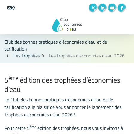
Aller
Gestion des traceurs
au
Lien vers le compte Twit
Lien vers le compt
Lien vers la 
Lien ve
contenu
Logo Club des bonnes prati
Club des bonnes pratiques d'économies d'eau et de
tarification
Les Trophées
Les trophées d’économies d’eau 2026
ème
Les trophées d’économies d’eau 
Liste des trophées
5
édition des trophées d’économies
d’eau
Le Club des bonnes pratiques d’économies d’eau et de
tarification a le plaisir de vous annoncer le lancement des
Trophées d’économies d’eau 2026 !
ème
Pour cette 5
édition des trophées, nous vous invitons à